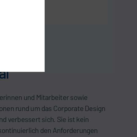
al
terinnen und Mitarbeiter sowie
tionen rund um das Corporate Design
nd verbessert sich. Sie ist kein
kontinuierlich den Anforderungen