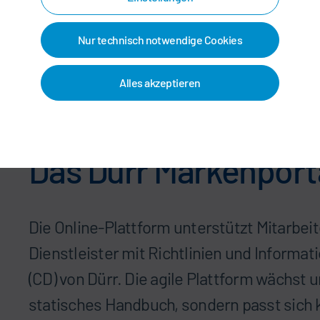
Nur technisch notwendige Cookies
Alles akzeptieren
Das Dürr Markenport
Die Online-Plattform unterstützt Mitarbei
Dienstleister mit Richtlinien und Informa
(CD) von Dürr. Die agile Plattform wächst u
statisches Handbuch, sondern passt sich 