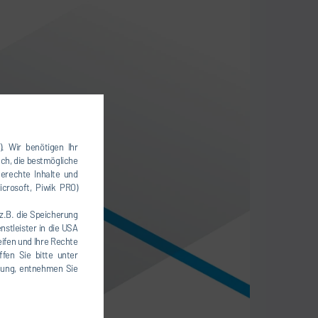
). Wir benötigen Ihr
uch, die bestmögliche
erechte Inhalte und
icrosoft, Piwik PRO)
(z.B. die Speicherung
nstleister in die USA
eifen und Ihre Rechte
fen Sie bitte unter
igung, entnehmen Sie