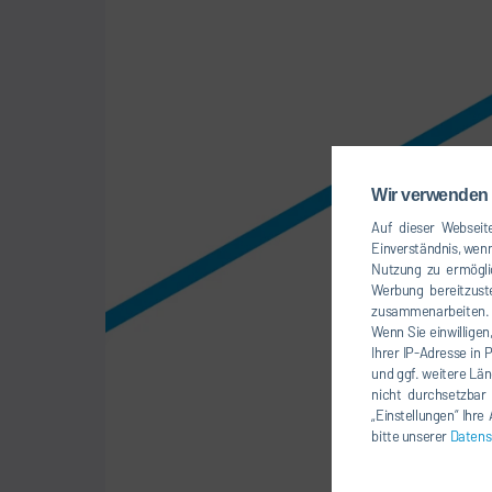
Wir verwenden 
Auf dieser Webseite
Einverständnis, wenn
Nutzung zu ermögli
Werbung bereitzuste
zusammenarbeiten. Ü
Wenn Sie einwilligen
Ihrer IP-Adresse in 
und ggf. weitere Län
nicht durchsetzbar
„Einstellungen“ Ihr
bitte unserer
Datens