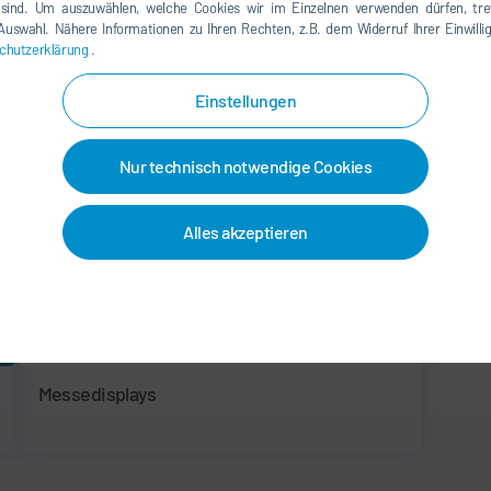
Messen und Events. Das gilt für baulich
 sind. Um auszuwählen, welche Cookies wir im Einzelnen verwenden dürfen, tref
e Auswahl. Nähere Informationen zu Ihren Rechten, z.B. dem Widerruf Ihrer Einwill
chutzerklärung
.
Einstellungen
Nur technisch notwendige Cookies
Alles akzeptieren
Messedisplays