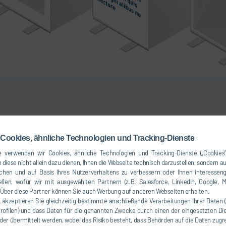
Corporate Exhibition
Cookies, ähnliche Technologien und Tracking-Dienste
 verwenden wir Cookies, ähnliche Technologien und Tracking-Dienste („Cookies“
Insbesondere auf Messen tritt eine Marke
 diese nicht allein dazu dienen, Ihnen die Webseite technisch darzustellen, sondern a
chen und auf Basis Ihres Nutzerverhaltens zu verbessern oder Ihnen interesseng
anderen. Auf begrenztem Raum gilt es, Fe
llen, wofür wir mit ausgewählten Partnern (z.B. Salesforce, LinkedIn, Google, M
ber diese Partner können Sie auch Werbung auf anderen Webseiten erhalten.
und informative Inhalte zu erzeugen. Die 
, akzeptieren Sie gleichzeitig bestimmte anschließende Verarbeitungen Ihrer Daten 
Corporate Designs ermöglichen eine Wied
Profilen) und dass Daten für die genannten Zwecke durch einen der eingesetzten Die
der übermittelt werden, wobei das Risiko besteht, dass Behörden auf die Daten zugr